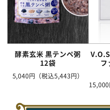
酵素玄米 黒テンペ粥
V.O
12袋
フ
5,040円（税込5,443円）
15,00