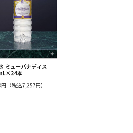
水 ミューバナディス
mL×24本
20円（税込7,257円）